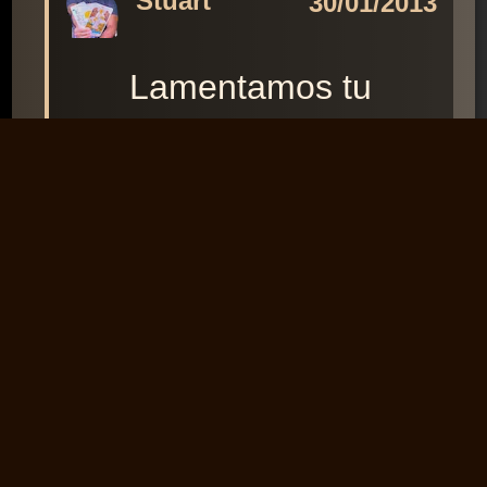
Stuart
30/01/2013
Lamentamos tu
situación. Gracias por
tu testimonio.
(36374)
↩️ Responder
Página 2 de 2
⏮️
◀️