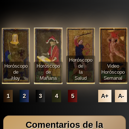
Horóscopo
Horóscopo
Horóscopo
de
Video
de
de
la
Horóscopo
Hoy
Mañana
Salud
Semanal
1
2
3
4
5
A+
A-
Comentarios de la