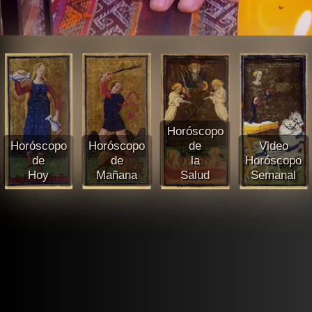
Horóscopo
Horóscopo
Horóscopo
de
Video
de
de
la
Horóscopo
Hoy
Mañana
Salud
Semanal