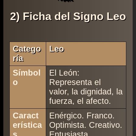
2) Ficha del Signo Leo
Catego
Leo
Ría
Símbol
El León:
o
Representa el
valor, la dignidad, la
fuerza, el afecto.
Caract
Enérgico. Franco.
erística
Optimista. Creativo.
s
Entusiasta.