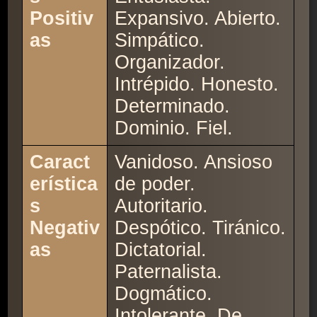
Positiv
Expansivo. Abierto.
as
Simpático.
Organizador.
Intrépido. Honesto.
Determinado.
Dominio. Fiel.
Caract
Vanidoso. Ansioso
erística
de poder.
s
Autoritario.
Negativ
Despótico. Tiránico.
as
Dictatorial.
Paternalista.
Dogmático.
Intolerante. De