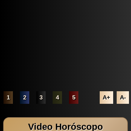
1
2
3
4
5
A+
A-
Video Horóscopo