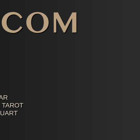
AR
 TAROT
TUART