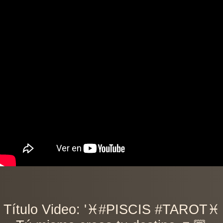
Título Video: '♓️#PISCIS #TAROT♓️