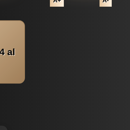
A+
A-
4 al