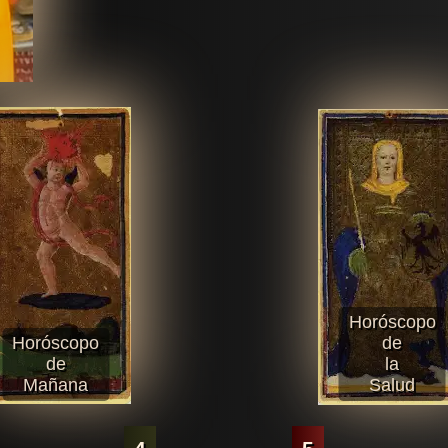
Horóscopo
Horóscopo
de
de
la
Mañana
Salud