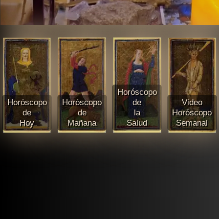
Horóscopo
Horóscopo
Horóscopo
de
Video
de
de
la
Horóscopo
Hoy
Mañana
Salud
Semanal