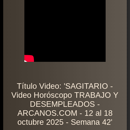
Título Video: 'SAGITARIO -
Video Horóscopo TRABAJO Y
DESEMPLEADOS -
ARCANOS.COM - 12 al 18
octubre 2025 - Semana 42'