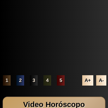
1
2
3
4
5
A+
A-
Video Horóscopo