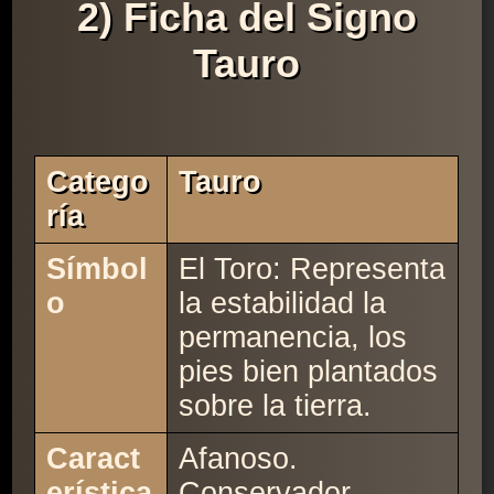
2) Ficha del Signo
Tauro
Catego
Tauro
Ría
Símbol
El Toro: Representa
o
la estabilidad la
permanencia, los
pies bien plantados
sobre la tierra.
Caract
Afanoso.
erística
Conservador.