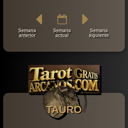
Semana
Semana
Semana
anterior
actual
siguiente
TAURO