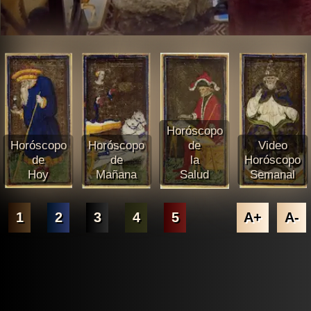
Horóscopo
Horóscopo
Horóscopo
de
Video
de
de
la
Horóscopo
Hoy
Mañana
Salud
Semanal
1
2
3
4
5
A+
A-