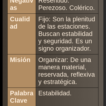
Negativ
Resentido.
as
Perezoso. Colérico.
Cualid
Fijo: Son la plenitud
ad
de las estaciones.
Buscan estabilidad
y seguridad. Es un
signo organizador.
Misión
Organizar: De una
manera material,
reservada, reflexiva
y estratégica.
Palabra
Estabilidad.
Clave