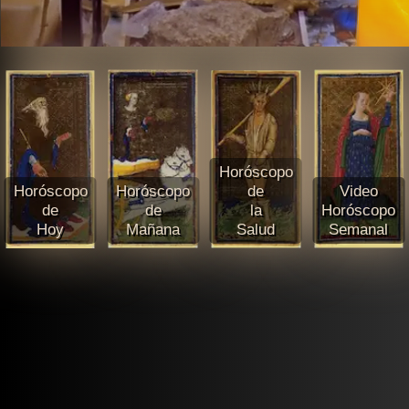
Horóscopo
Horóscopo
Horóscopo
de
Video
de
de
la
Horóscopo
Hoy
Mañana
Salud
Semanal