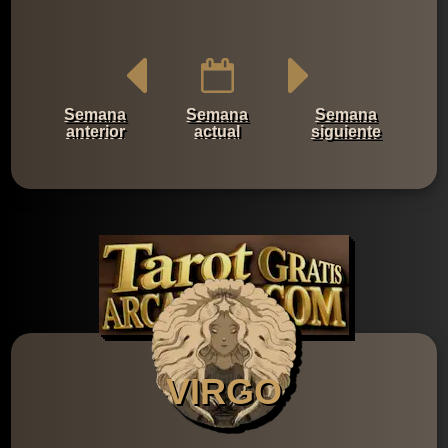
Semana
Semana
Semana
anterior
actual
siguiente
VIRGO