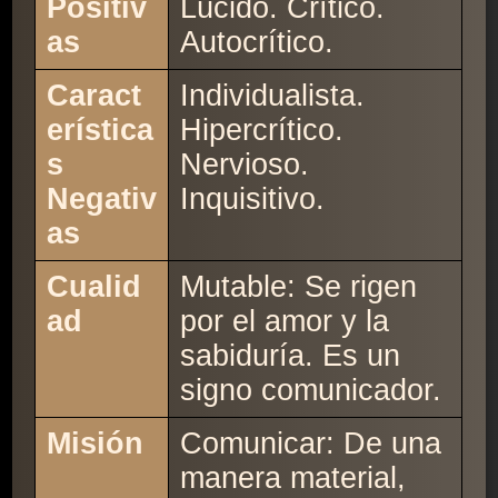
Positiv
Lúcido. Crítico.
as
Autocrítico.
Caract
Individualista.
erística
Hipercrítico.
s
Nervioso.
Negativ
Inquisitivo.
as
Cualid
Mutable: Se rigen
ad
por el amor y la
sabiduría. Es un
signo comunicador.
Misión
Comunicar: De una
manera material,