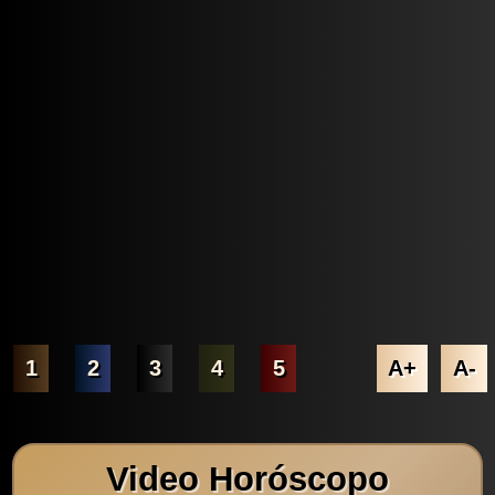
1
2
3
4
5
A+
A-
Video Horóscopo