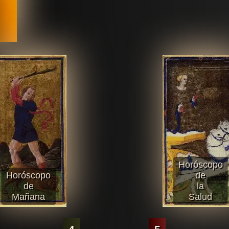
Horóscopo
Horóscopo
de
de
la
Mañana
Salud