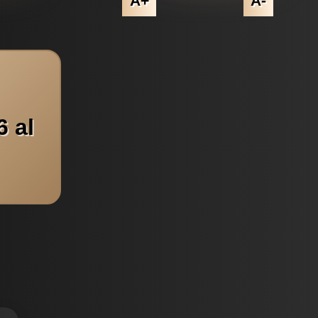
A+
A-
 al