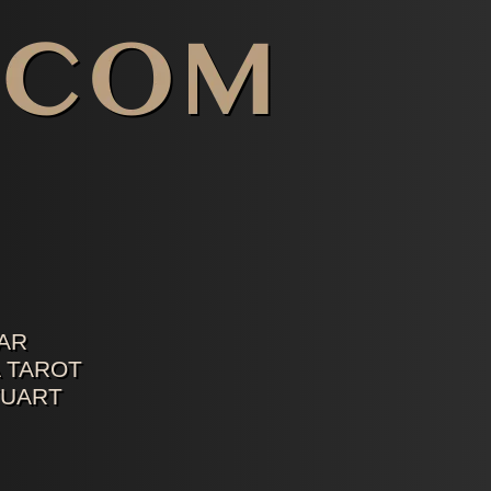
AR
 TAROT
TUART