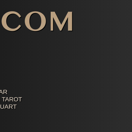
AR
 TAROT
TUART