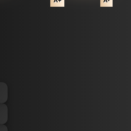
A+
A-