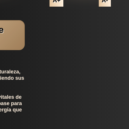
A+
A-
e
turaleza,
tiendo sus
itales de
base para
nergía que