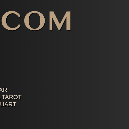
AR
 TAROT
TUART