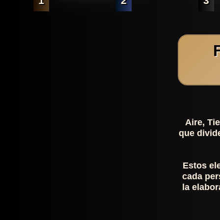
1
2
3
Aire, Ti
que divid
Estos el
cada per
la elabor