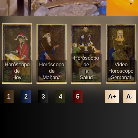
Horóscopo
Horóscopo
Horóscopo
de
Video
de
de
la
Horóscopo
Hoy
Mañana
Salud
Semanal
1
2
3
4
5
A+
A-