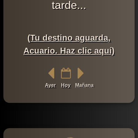
tarde...
(Tu destino aguarda,
Acuario. Haz clic aquí)
Ayer
Hoy
Mañana