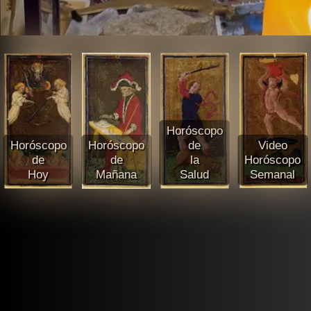
Horóscopo
Horóscopo
Horóscopo
de
Video
de
de
la
Horóscopo
Hoy
Mañana
Salud
Semanal