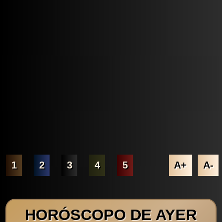
1
2
3
4
5
A+
A-
HORÓSCOPO DE AYER