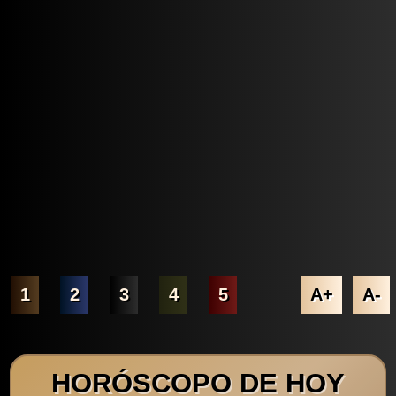
1
2
3
4
5
A+
A-
HORÓSCOPO DE HOY