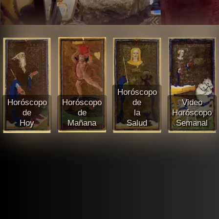
Horóscopo
Horóscopo
Horóscopo
de
Video
de
de
la
Horóscopo
Hoy
Mañana
Salud
Semanal