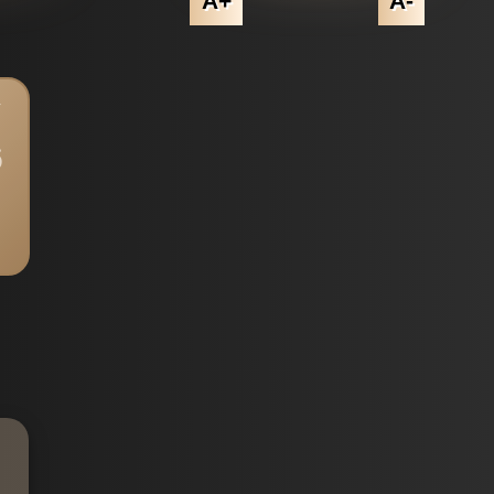
A+
A-
6