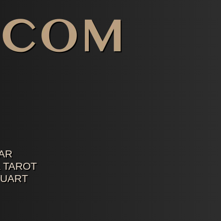
AR
 TAROT
TUART