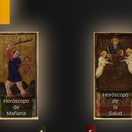
Horóscopo
Horóscopo
de
de
la
Mañana
Salud