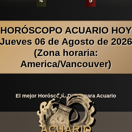
4
5
HORÓSCOPO ACUARIO HOY
Jueves 06 de Agosto de 202
(Zona horaria:
America/Vancouver)
El mejor Horóscopo Diario para Acuario
ACUARIO