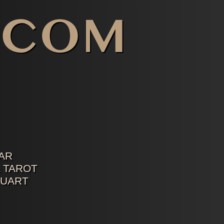
AR
 TAROT
TUART