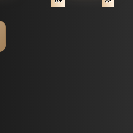
A+
A-