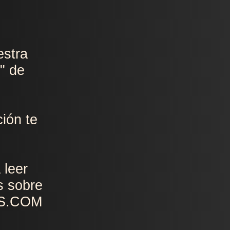
estra
" de
ión te
 leer
s sobre
OS.COM