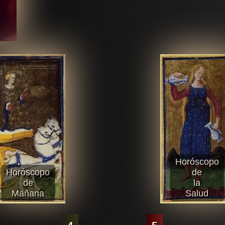
Horóscopo
Horóscopo
de
de
la
Mañana
Salud