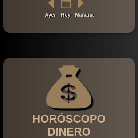
Ayer
Hoy
Mañana
HORÓSCOPO
DINERO