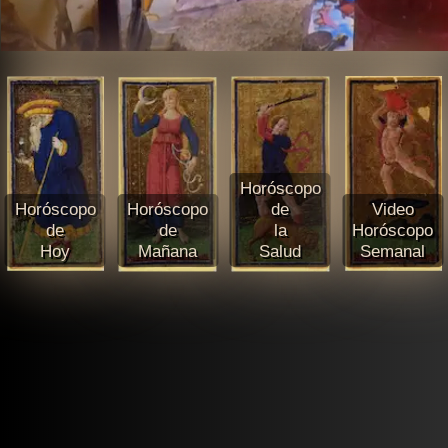
Horóscopo
Horóscopo
Horóscopo
de
Video
de
de
la
Horóscopo
Hoy
Mañana
Salud
Semanal