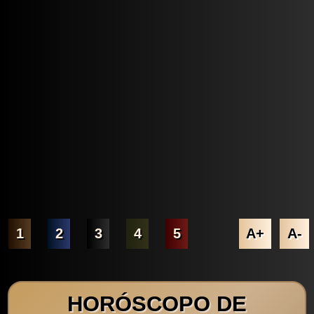
1
2
3
4
5
A+
A-
HORÓSCOPO DE