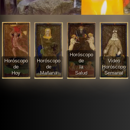
Horóscopo
Horóscopo
Horóscopo
de
Video
de
de
la
Horóscopo
Hoy
Mañana
Salud
Semanal