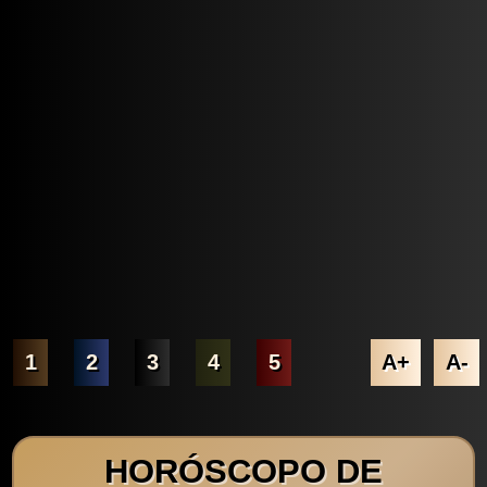
1
2
3
4
5
A+
A-
HORÓSCOPO DE