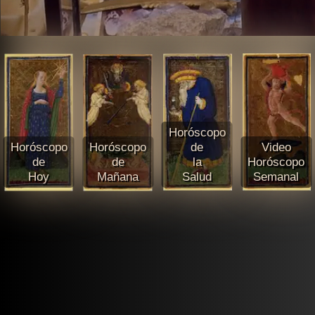
Horóscopo
Horóscopo
Horóscopo
de
Video
de
de
la
Horóscopo
Hoy
Mañana
Salud
Semanal