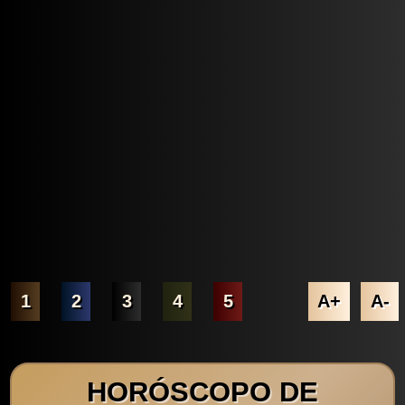
1
2
3
4
5
A+
A-
HORÓSCOPO DE