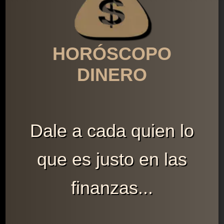
HORÓSCOPO
DINERO
Dale a cada quien lo
que es justo en las
finanzas...