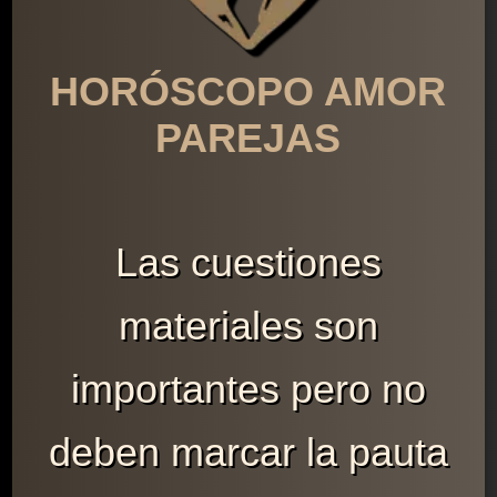
HORÓSCOPO AMOR
PAREJAS
Las cuestiones
materiales son
importantes pero no
deben marcar la pauta