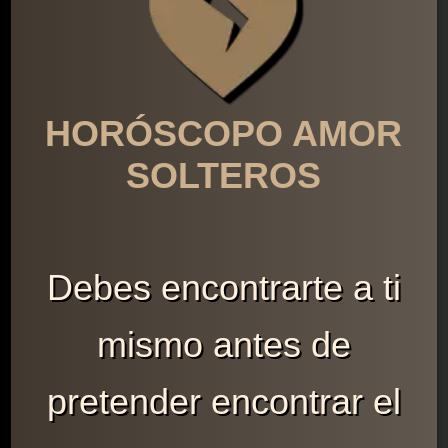
HORÓSCOPO AMOR
SOLTEROS
Debes encontrarte a ti
mismo antes de
pretender encontrar el