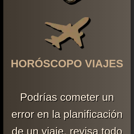
HORÓSCOPO VIAJES
Podrías cometer un
error en la planificación
de un viaje, revisa todo