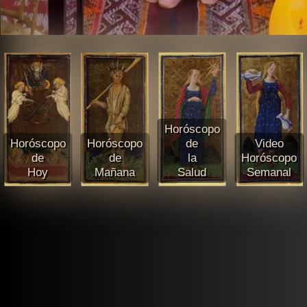
Horóscopo
Horóscopo
Horóscopo
de
Video
de
de
la
Horóscopo
Hoy
Mañana
Salud
Semanal