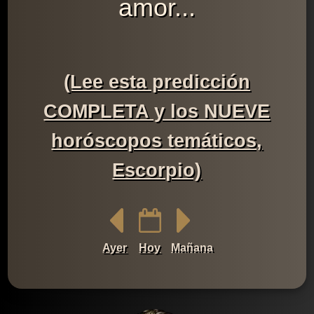
amor...
(Lee esta predicción
COMPLETA y los NUEVE
horóscopos temáticos,
Escorpio)
Ayer
Hoy
Mañana