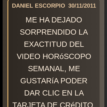
DANIEL ESCORPIO
30/11/2011
ME HA DEJADO
SORPRENDIDO LA
EXACTITUD DEL
VIDEO HORóSCOPO
SEMANAL, ME
GUSTARíA PODER
DAR CLIC EN LA
TARJETA DE CRéDITO,