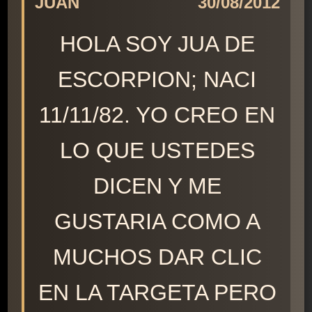
JUAN
30/08/2012
HOLA SOY JUA DE
ESCORPION; NACI
11/11/82. YO CREO EN
LO QUE USTEDES
DICEN Y ME
GUSTARIA COMO A
MUCHOS DAR CLIC
EN LA TARGETA PERO