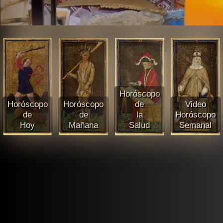
Horóscopo
Horóscopo
Horóscopo
de
Video
de
de
la
Horóscopo
Hoy
Mañana
Salud
Semanal