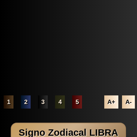
1
2
3
4
5
A+
A-
Signo Zodiacal LIBRA