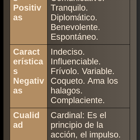
Positiv
Tranquilo.
as
Diplomático.
Benevolente.
Espontáneo.
Caract
Indeciso.
erística
Influenciable.
s
Frívolo. Variable.
Negativ
Coqueto. Ama los
as
halagos.
Complaciente.
Cualid
Cardinal: Es el
ad
principio de la
acción, el impulso.