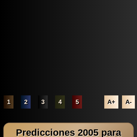
1
2
3
4
5
A+
A-
Predicciones 2005 para