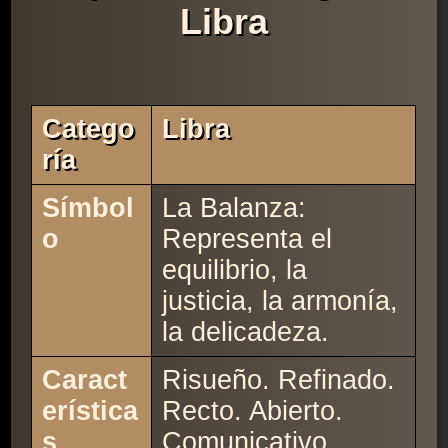
Libra
Catego
Libra
Ría
Símbol
La Balanza:
o
Representa el
equilibrio, la
justicia, la armonía,
la delicadeza.
Caract
Risueño. Refinado.
erística
Recto. Abierto.
s
Comunicativo.