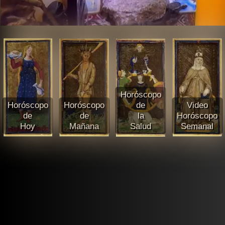
Horóscopo
Horóscopo
Horóscopo
de
Video
de
de
la
Horóscopo
Hoy
Mañana
Salud
Semanal