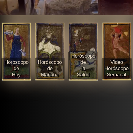
Horóscopo
Horóscopo
Horóscopo
de
Video
de
de
la
Horóscopo
Hoy
Mañana
Salud
Semanal