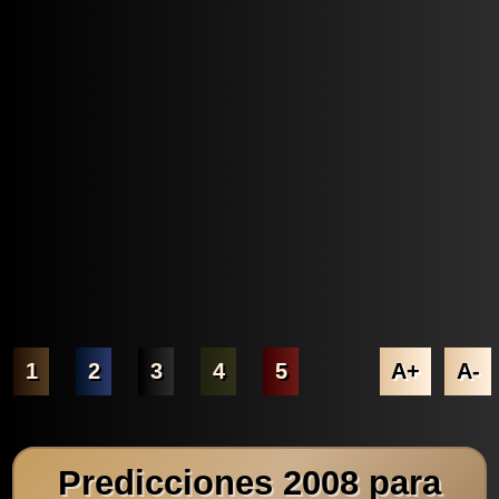
1
2
3
4
5
A+
A-
Predicciones 2008 para