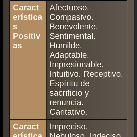
Caract
Afectuoso.
erística
Compasivo.
s
Benevolente.
Positiv
Sentimental.
as
Humilde.
Adaptable.
Impresionable.
Intuitivo. Receptivo.
Espíritu de
sacrificio y
renuncia.
Caritativo.
Caract
Impreciso.
erística
Nebuloso. Indeciso.