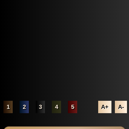
1
2
3
4
5
A+
A-