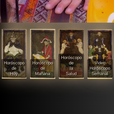
Horóscopo
Horóscopo
Horóscopo
de
Video
de
de
la
Horóscopo
Hoy
Mañana
Salud
Semanal