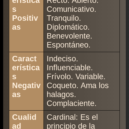
erística
Recto. Abierto.
s
Comunicativo.
Positiv
Tranquilo.
as
Diplomático.
Benevolente.
Espontáneo.
Caract
Indeciso.
erística
Influenciable.
s
Frívolo. Variable.
Negativ
Coqueto. Ama los
as
halagos.
Complaciente.
Cualid
Cardinal: Es el
ad
principio de la