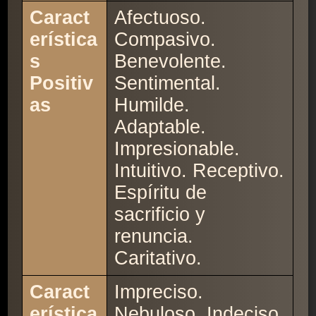
Caract
Afectuoso.
erística
Compasivo.
s
Benevolente.
Positiv
Sentimental.
as
Humilde.
Adaptable.
Impresionable.
Intuitivo. Receptivo.
Espíritu de
sacrificio y
renuncia.
Caritativo.
Caract
Impreciso.
erística
Nebuloso. Indeciso.