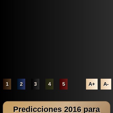
1
2
3
4
5
A+
A-
Predicciones 2016 para