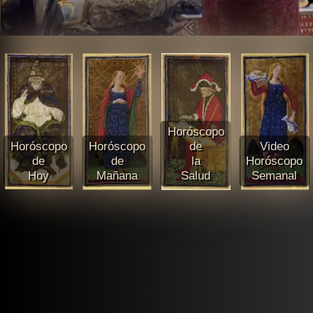
Horóscopo
Horóscopo
Horóscopo
de
Video
de
de
la
Horóscopo
Hoy
Mañana
Salud
Semanal