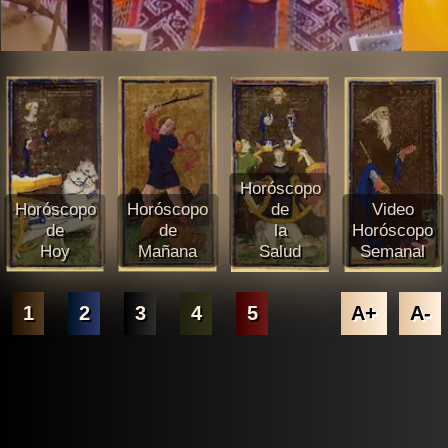
Horóscopo
Horóscopo
Horóscopo
de
Video
de
de
la
Horóscopo
Hoy
Mañana
Salud
Semanal
1
2
3
4
5
A+
A-