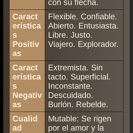
con su flecha.
Caract
Flexible. Confiable.
erística
Abierto. Entusiasta.
s
Libre. Justo.
Positiv
Viajero. Explorador.
as
Caract
Extremista. Sin
erística
tacto. Superficial.
s
Inconstante.
Negativ
Descuidado.
as
Burlón. Rebelde.
Cualid
Mutable: Se rigen
ad
por el amor y la