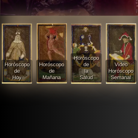
Horóscopo
Horóscopo
Horóscopo
de
Video
de
de
la
Horóscopo
Hoy
Mañana
Salud
Semanal