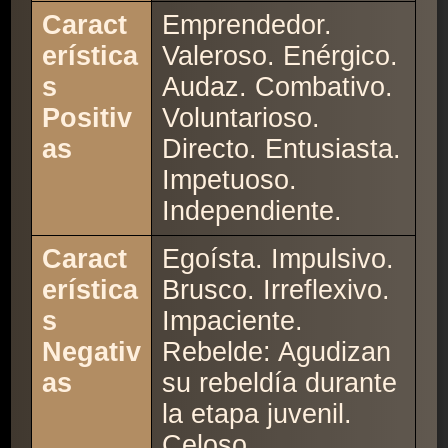
Caract
Emprendedor.
erística
Valeroso. Enérgico.
s
Audaz. Combativo.
Positiv
Voluntarioso.
as
Directo. Entusiasta.
Impetuoso.
Independiente.
Caract
Egoísta. Impulsivo.
erística
Brusco. Irreflexivo.
s
Impaciente.
Negativ
Rebelde: Agudizan
as
su rebeldía durante
la etapa juvenil.
Celoso.